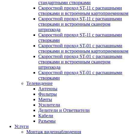
стандартными створками
Скоростной проход ST-11 с распашными
створками и встроенным картоприемником
Скоростной проход ST-11 с распашными
створками и встроенным сканером
штрихкода
Скоростной проход ST-11 с распашными
створками
Скоростной проход ST-01 с распашными
створками и встроенным картоприемником
Скоростной проход ST-01 с распашными
створками и встроенным сканером
штрихкода
Скоростной проход ST-01 с распашными
створками
Телевидение
Антенны
Фильтры
Мачты
Усилители
Делители и Ответвители
Кабели
Разъемы
Услуги
Монтаж видеонаблюдения