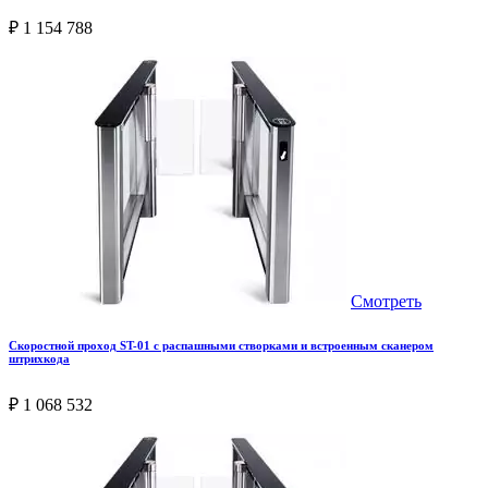
₽ 1 154 788
Смотреть
Скоростной проход ST-01 с распашными створками и встроенным сканером
штрихкода
₽ 1 068 532