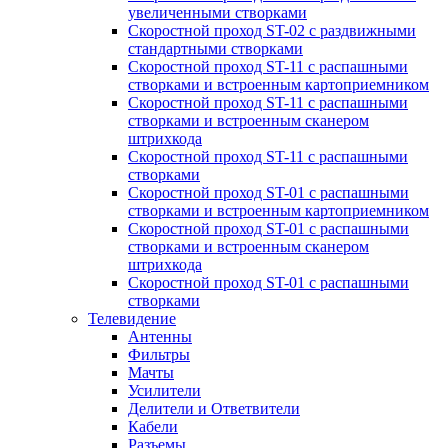
увеличенными створками
Скоростной проход ST-02 с раздвижными
стандартными створками
Скоростной проход ST-11 с распашными
створками и встроенным картоприемником
Скоростной проход ST-11 с распашными
створками и встроенным сканером
штрихкода
Скоростной проход ST-11 с распашными
створками
Скоростной проход ST-01 с распашными
створками и встроенным картоприемником
Скоростной проход ST-01 с распашными
створками и встроенным сканером
штрихкода
Скоростной проход ST-01 с распашными
створками
Телевидение
Антенны
Фильтры
Мачты
Усилители
Делители и Ответвители
Кабели
Разъемы