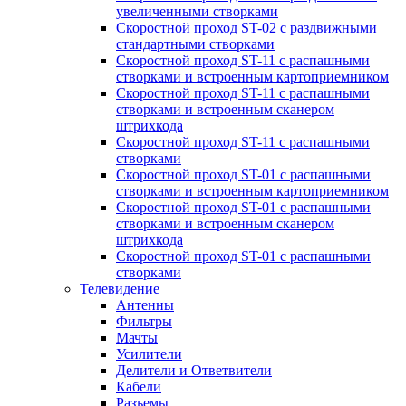
увеличенными створками
Скоростной проход ST-02 с раздвижными
стандартными створками
Скоростной проход ST-11 с распашными
створками и встроенным картоприемником
Скоростной проход ST-11 с распашными
створками и встроенным сканером
штрихкода
Скоростной проход ST-11 с распашными
створками
Скоростной проход ST-01 с распашными
створками и встроенным картоприемником
Скоростной проход ST-01 с распашными
створками и встроенным сканером
штрихкода
Скоростной проход ST-01 с распашными
створками
Телевидение
Антенны
Фильтры
Мачты
Усилители
Делители и Ответвители
Кабели
Разъемы