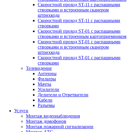
Скоростной проход ST-11 с распашными
створками и встроенным сканером
штрихкода
Скоростной проход ST-11 с распашными
створками
Скоростной проход ST-01 с распашными
створками и встроенным картоприемником
Скоростной проход ST-01 с распашными
створками и встроенным сканером
штрихкода
Скоростной проход ST-01 с распашными
створками
Телевидение
Антенны
Фильтры
Мачты
Усилители
Делители и Ответвители
Кабели
Разъемы
Услуги
Монтаж видеонаблюдения
Монтаж домофонов
Монтаж пожарной сигнализации
Монтаж АТС