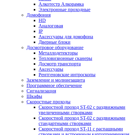
Алкотестр Алкорамка
Электронные проходные
Домофония
HD
Аналоговая
IP
Аксессуары для домофона
Дверные блоки
Досмотровое оборудование
Металлодетекторы
Тепловизионные сканеры
Досмотр транспорта
Аксессуары
Рентгеновские интроскопы
Заземление и молниезащита
Программное обеспечение
Сигнализация
Шкафы
Скоростные проходы
Скоростной проход ST-02 с раздвижными
увеличенными створками
Скоростной проход ST-02 с раздвижными
стандартными створками
Скоростной проход ST-11 с распашными
створками и встроенным картоприемником